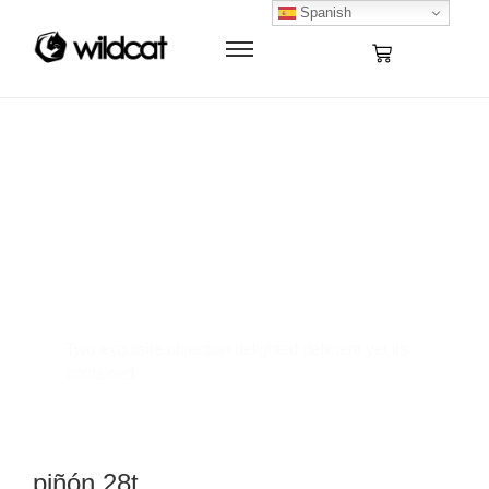
Spanish
Where Innovation
Meets Elegance
Two exquisite objection delighted deficient yet its
contained.
piñón 28t