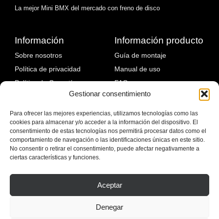
La mejor Mini BMX del mercado con freno de disco
Información
Información producto
Sobre nosotros
Guía de montaje
Política de privacidad
Manual de uso
Política de Garantía
FAQ
Gestionar consentimiento
Política de devoluciones
Fallos comunes y solución
Política de envíos
Para ofrecer las mejores experiencias, utilizamos tecnologías como las
cookies para almacenar y/o acceder a la información del dispositivo. El
Blog
consentimiento de estas tecnologías nos permitirá procesar datos como el
comportamiento de navegación o las identificaciones únicas en este sitio.
No consentir o retirar el consentimiento, puede afectar negativamente a
ciertas características y funciones.
Aceptar
Denegar