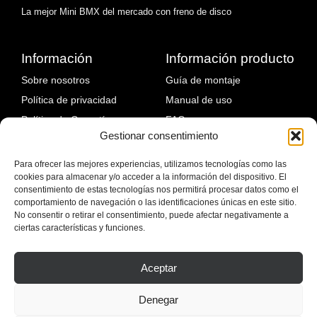
La mejor Mini BMX del mercado con freno de disco
Información
Información producto
Sobre nosotros
Guía de montaje
Política de privacidad
Manual de uso
Política de Garantía
FAQ
Gestionar consentimiento
Política de devoluciones
Fallos comunes y solución
Política de envíos
Para ofrecer las mejores experiencias, utilizamos tecnologías como las
cookies para almacenar y/o acceder a la información del dispositivo. El
Blog
consentimiento de estas tecnologías nos permitirá procesar datos como el
comportamiento de navegación o las identificaciones únicas en este sitio.
No consentir o retirar el consentimiento, puede afectar negativamente a
ciertas características y funciones.
Aceptar
Denegar