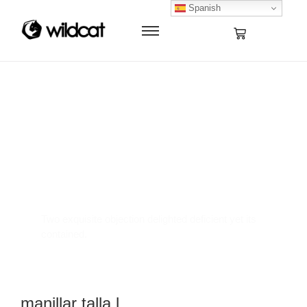
Spanish
Where Innovation
Meets Elegance
Two exquisite objection delighted deficient yet its
contained.
manillar talla l