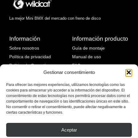
La mejor Mini BMX del mercado con freno de disco
Información
Información producto
Sobre nosotros
Guía de montaje
Política de privacidad
Manual de uso
Política de Garantía
FAQ
Gestionar consentimiento
Política de devoluciones
Fallos comunes y solución
Política de envíos
Para ofrecer las mejores experiencias, utilizamos tecnologías como las
cookies para almacenar y/o acceder a la información del dispositivo. El
Blog
consentimiento de estas tecnologías nos permitirá procesar datos como el
comportamiento de navegación o las identificaciones únicas en este sitio.
No consentir o retirar el consentimiento, puede afectar negativamente a
ciertas características y funciones.
Aceptar