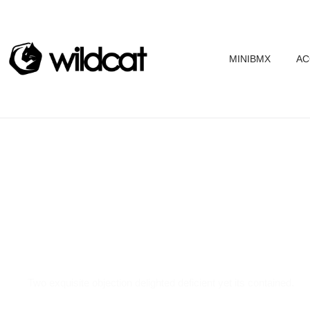
MINIBMX
AC
Where Innovation Meets
Two exquisite objection delighted deficient yet its contained.