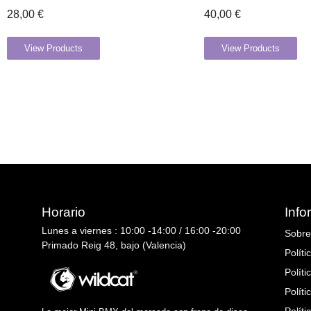
28,00
€
40,00
€
View Products
View Products
Horario
Info
Lunes a viernes : 10:00 -14:00 / 16:00 -20:00
Sobre
Primado Reig 48, bajo (Valencia)
Políti
Políti
Polít
Políti