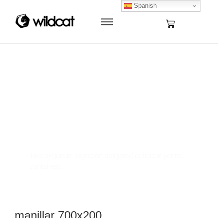
Spanish
Where Innovation
Meets Elegance
Two exquisite objection delighted deficient yet its
contained.
manillar 700x200