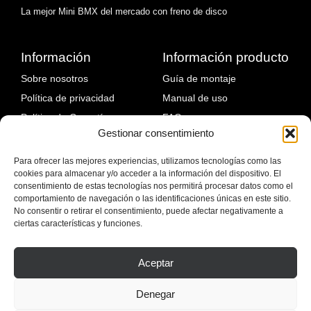
La mejor Mini BMX del mercado con freno de disco
Información
Información producto
Sobre nosotros
Guía de montaje
Política de privacidad
Manual de uso
Política de Garantía
FAQ
Gestionar consentimiento
Política de devoluciones
Fallos comunes y solución
Política de envíos
Para ofrecer las mejores experiencias, utilizamos tecnologías como las
cookies para almacenar y/o acceder a la información del dispositivo. El
Blog
consentimiento de estas tecnologías nos permitirá procesar datos como el
comportamiento de navegación o las identificaciones únicas en este sitio.
No consentir o retirar el consentimiento, puede afectar negativamente a
ciertas características y funciones.
Aceptar
Denegar