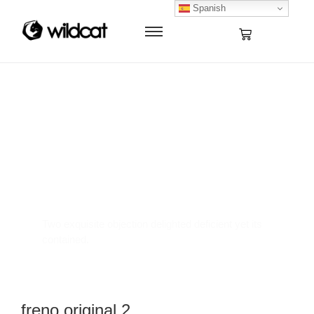
Spanish
Where Innovation
Meets Elegance
Two exquisite objection delighted deficient yet its
contained.
freno original 2