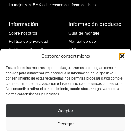
La mejor Mini BMX del mercado con freno de disco
Información
Información producto
Sobre nosotros
Guía de montaje
Política de privacidad
Manual de uso
Política de Garantía
FAQ
Gestionar consentimiento
Política de devoluciones
Fallos comunes y solución
Política de envíos
Para ofrecer las mejores experiencias, utilizamos tecnologías como las
cookies para almacenar y/o acceder a la información del dispositivo. El
Blog
consentimiento de estas tecnologías nos permitirá procesar datos como el
comportamiento de navegación o las identificaciones únicas en este sitio.
No consentir o retirar el consentimiento, puede afectar negativamente a
ciertas características y funciones.
Aceptar
Denegar