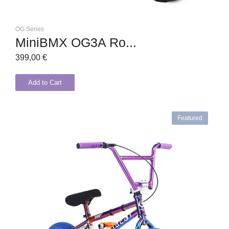
OG Series
MiniBMX OG3A Ro...
399,00
€
Add to Cart
Featured