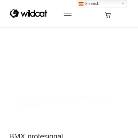
Spanish
Where Innovation
Meets Elegance
Two exquisite objection delighted deficient yet its
contained.
BMX profesional