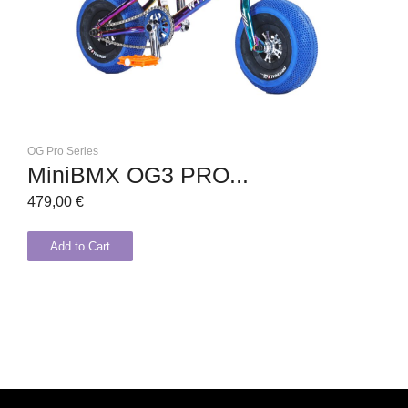
OG Pro Series
MiniBMX OG3 PRO...
479,00
€
Add to Cart