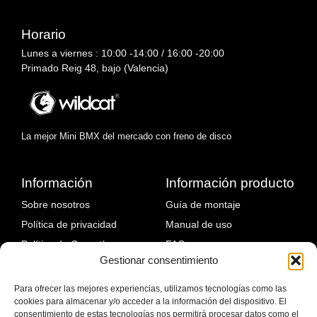
Horario
Lunes a viernes : 10:00 -14:00 / 16:00 -20:00
Primado Reig 48, bajo (Valencia)
La mejor Mini BMX del mercado con freno de disco
Información
Información producto
Sobre nosotros
Guía de montaje
Política de privacidad
Manual de uso
Política de Garantía
FAQ
Gestionar consentimiento
Política de devoluciones
Fallos comunes y solución
Política de envíos
Para ofrecer las mejores experiencias, utilizamos tecnologías como las
cookies para almacenar y/o acceder a la información del dispositivo. El
Blog
consentimiento de estas tecnologías nos permitirá procesar datos como el