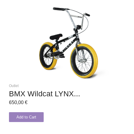
Outlet
BMX Wildcat LYNX...
650,00
€
Add to Cart