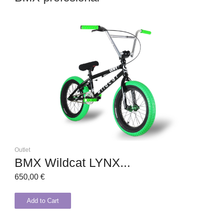
Outlet
BMX Wildcat LYNX...
650,00
€
Add to Cart